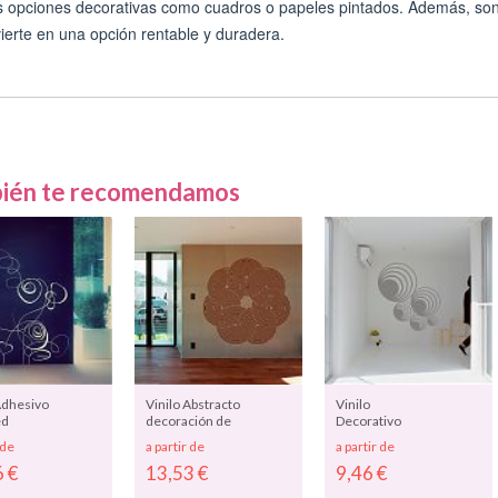
s opciones decorativas como cuadros o papeles pintados. Además, son fá
ierte en una opción rentable y duradera.
ién te recomendamos
Adhesivo
Vinilo Abstracto
Vinilo
ed
decoración de
Decorativo
cciones
paredes
"Intersecciones
 de
a partir de
a partir de
s 4"
"intertwined"
Esféricas" -
6
€
13,53
€
9,46
€
01950
vinilos
decorativos