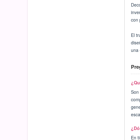
Deco
inve
con 
El t
dise
una 
Pre
¿Qué
Son 
comp
gene
esca
¿Dó
En t