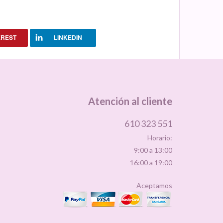
decorativos
cocina, vinilos
decorativos
para ventanas
06192
EREST
LINKEDIN
Atención al cliente
610 323 551
Horario:
9:00 a 13:00
16:00 a 19:00
Aceptamos