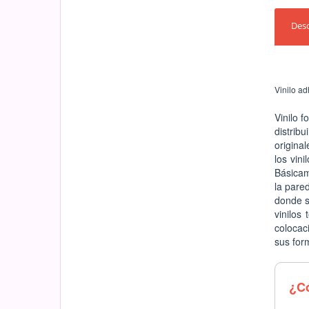
Desc
Vinilo ad
Vinilo 
distrib
original
los vin
Básicam
la pare
donde s
vinilos
colocac
sus for
¿Có