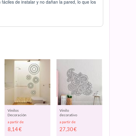
ciles de instalar y no dañan la pared, lo que los
Vinilos
Vinilo
Decoración
decorativo
Paredes
abstracto para
a partir de
a partir de
"Composiciones
la decoración
8,14
€
27,30
€
Circulares 1"
de paredes -
01885
vinilos