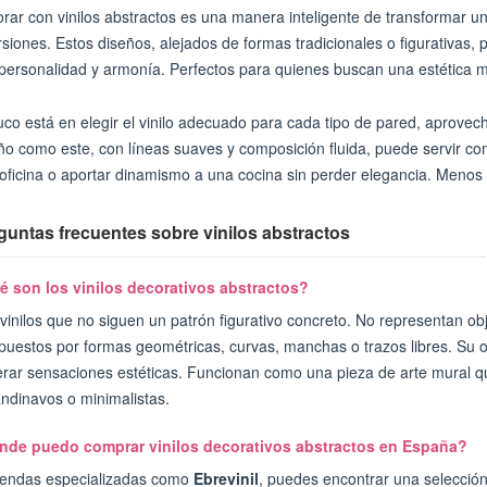
rar con vinilos abstractos es una manera inteligente de transformar u
rsiones. Estos diseños, alejados de formas tradicionales o figurativas,
personalidad y armonía. Perfectos para quienes buscan una estética m
ruco está en elegir el vinilo adecuado para cada tipo de pared, aprove
ño como este, con líneas suaves y composición fluida, puede servir com
oficina o aportar dinamismo a una cocina sin perder elegancia. Menos e
guntas frecuentes sobre vinilos abstractos
 son los vinilos decorativos abstractos?
vinilos que no siguen un patrón figurativo concreto. No representan ob
uestos por formas geométricas, curvas, manchas o trazos libres. Su obje
rar sensaciones estéticas. Funcionan como una pieza de arte mural qu
ndinavos o minimalistas.
nde puedo comprar vinilos decorativos abstractos en España?
iendas especializadas como
Ebrevinil
, puedes encontrar una selección 