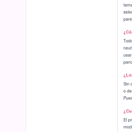
tama
sele
pare
¿Cóm
Todo
neut
usar
pano
¿Los
Sin 
o de
Pued
¿Cuá
El p
mode