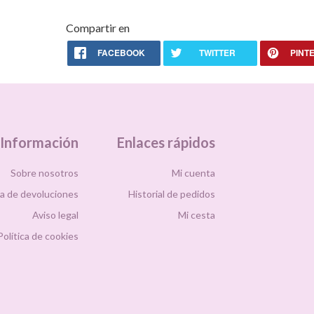
cocina, vinilos
decorativos
para oficina,
Compartir en
vinilos
decorativos
FACEBOOK
TWITTER
PINT
habitación
01618
Información
Enlaces rápidos
Sobre nosotros
Mi cuenta
ca de devoluciones
Historial de pedidos
Aviso legal
Mi cesta
Política de cookies