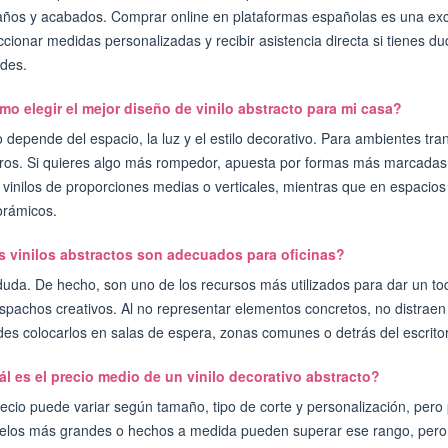
ños y acabados. Comprar online en plataformas españolas es una exc
ccionar medidas personalizadas y recibir asistencia directa si tienes du
des.
o elegir el mejor diseño de vinilo abstracto para mi casa?
 depende del espacio, la luz y el estilo decorativo. Para ambientes tran
ros. Si quieres algo más rompedor, apuesta por formas más marcadas 
 vinilos de proporciones medias o verticales, mientras que en espacio
rámicos.
 vinilos abstractos son adecuados para oficinas?
duda. De hecho, son uno de los recursos más utilizados para dar un to
spachos creativos. Al no representar elementos concretos, no distraen 
es colocarlos en salas de espera, zonas comunes o detrás del escritori
l es el precio medio de un vinilo decorativo abstracto?
recio puede variar según tamaño, tipo de corte y personalización, pero 
los más grandes o hechos a medida pueden superar ese rango, pero si