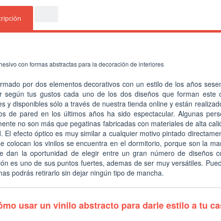
ripción
hesivo con formas abstractas para la decoración de interiores
formado por dos elementos decorativos con un estilo de los años sesen
uir según tus gustos cada uno de los dos diseños que forman este o
es y disponibles sólo a través de nuestra tienda online y están realiza
ilos de pared en los últimos años ha sido espectacular. Algunas per
ente no son más que pegatinas fabricadas con materiales de alta cali
d. El efecto óptico es muy similar a cualquier motivo pintado directam
e colocan los vinilos se encuentra en el dormitorio, porque son la m
 te dan la oportunidad de elegir entre un gran número de diseños co
ión es uno de sus puntos fuertes, ademas de ser muy versátiles. Puede
mas podrás retirarlo sin dejar ningún tipo de mancha.
mo usar un vinilo abstracto para darle estilo a tu c