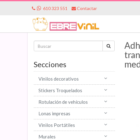
610 323 551
Contactar
Adhe
tran
med
Secciones
Vinilos decorativos
Stickers Troquelados
Rotulación de vehículos
Lonas impresas
Vinilos Portátiles
Murales