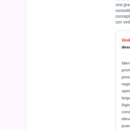
una gra
conocid
concept
con vini
Vini
desc
Iden
prom
pres
regi
opin
larg
lógi
cond
elev
pued