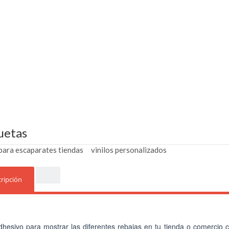
uetas
 para escaparates tiendas
vinilos personalizados
ripción
adhesivo para mostrar las diferentes rebajas en tu tienda o comercio c