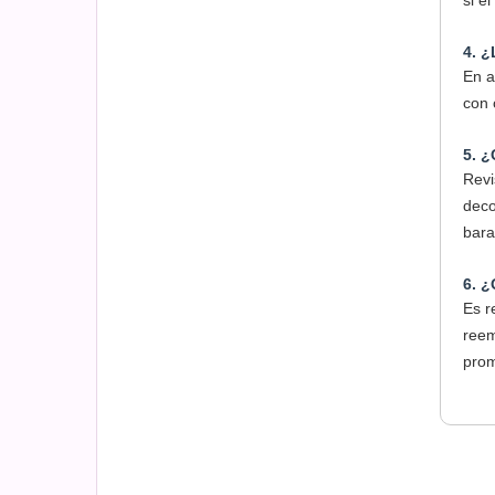
si e
4. ¿
En a
con 
5. ¿
Revi
deco
bara
6. ¿
Es r
reem
prom