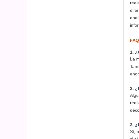
real
dife
anal
info
FAQ
1. ¿
La m
Tamb
ahorr
2. ¿
Algu
real
deco
3. ¿
Sí, 