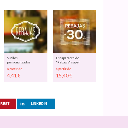
Vinilos
Escaparates de
personalizados
"Rebajas" súper
para cristales,
original con
a partir de
a partir de
escaparates y
vinilo adhesivo
4,41
€
15,40
€
ventanas
05085
"REBAJAS"
06156
EREST
LINKEDIN