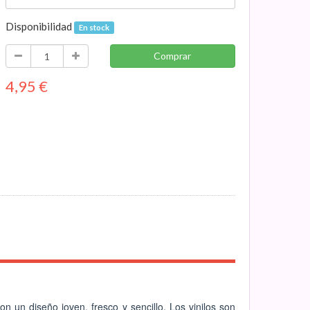
Disponibilidad
En stock
Comprar
4,95
€
on un diseño joven, fresco y sencillo. Los vinilos son