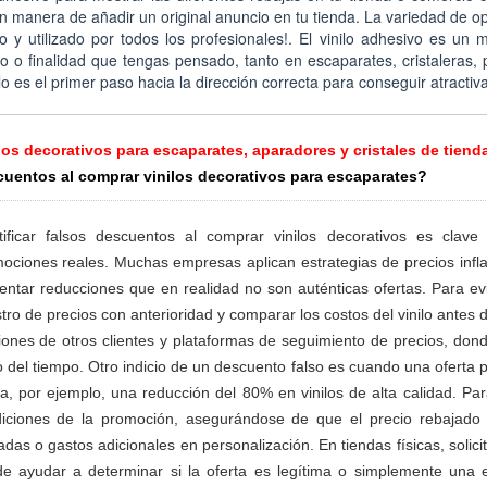
n manera de añadir un original anuncio en tu tienda. La variedad de o
o y utilizado por todos los profesionales!. El vinilo adhesivo es un m
o o finalidad que tengas pensado, tanto en escaparates, cristaleras, pa
lo es el primer paso hacia la dirección correcta para conseguir atracti
los decorativos para escaparates, aparadores y cristales de tiend
uentos al comprar vinilos decorativos para escaparates?
tificar falsos descuentos al comprar vinilos decorativos es cla
ociones reales. Muchas empresas aplican estrategias de precios infl
entar reducciones que en realidad no son auténticas ofertas. Para evit
stro de precios con anterioridad y comparar los costos del vinilo antes 
iones de otros clientes y plataformas de seguimiento de precios, don
o del tiempo. Otro indicio de un descuento falso es cuando una oferta 
ca, por ejemplo, una reducción del 80% en vinilos de alta calidad. Pa
iciones de la promoción, asegurándose de que el precio rebajado 
adas o gastos adicionales en personalización. En tiendas físicas, solici
e ayudar a determinar si la oferta es legítima o simplemente una 