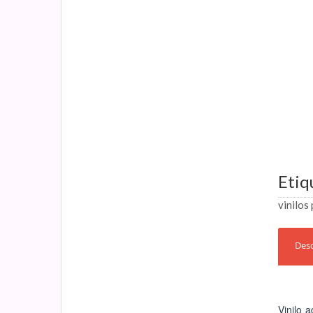
Etiq
vinilos
Desc
Vinilo 