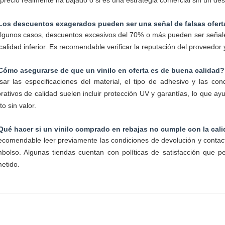
l precio realmente ha bajado o si es una estrategia comercial sin un de
Los descuentos exagerados pueden ser una señal de falsas ofert
lgunos casos, descuentos excesivos del 70% o más pueden ser señale
calidad inferior. Es recomendable verificar la reputación del proveedo
Cómo asegurarse de que un vinilo en oferta es de buena calidad?
sar las especificaciones del material, el tipo de adhesivo y las con
rativos de calidad suelen incluir protección UV y garantías, lo que a
to sin valor.
Qué hacer si un vinilo comprado en rebajas no cumple con la cal
ecomendable leer previamente las condiciones de devolución y contact
bolso. Algunas tiendas cuentan con políticas de satisfacción que p
etido.