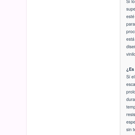
Sí l
supe
esté
para
proc
está
dise
vini
¿Es 
Sí e
esca
prol
dura
temp
resi
espe
sin 