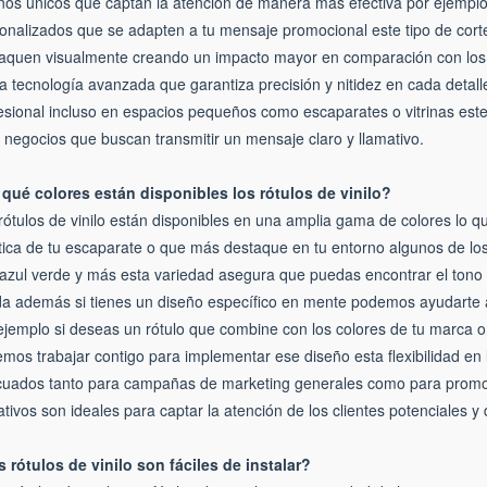
ños únicos que captan la atención de manera más efectiva por ejempl
onalizados que se adapten a tu mensaje promocional este tipo de corte
aquen visualmente creando un impacto mayor en comparación con los 
iza tecnología avanzada que garantiza precisión y nitidez en cada detall
esional incluso en espacios pequeños como escaparates o vitrinas este 
 negocios que buscan transmitir un mensaje claro y llamativo.
qué colores están disponibles los rótulos de vinilo?
rótulos de vinilo están disponibles en una amplia gama de colores lo qu
tica de tu escaparate o que más destaque en tu entorno algunos de los 
 azul verde y más esta variedad asegura que puedas encontrar el tono
da además si tienes un diseño específico en mente podemos ayudarte a 
ejemplo si deseas un rótulo que combine con los colores de tu marca o
mos trabajar contigo para implementar ese diseño esta flexibilidad en l
uados tanto para campañas de marketing generales como para promoci
ativos son ideales para captar la atención de los clientes potenciales y 
 rótulos de vinilo son fáciles de instalar?