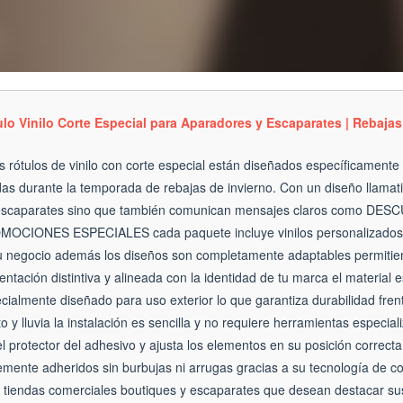
lo Vinilo Corte Especial para Aparadores y Escaparates | Rebajas
s rótulos de vinilo con corte especial están diseñados específicament
das durante la temporada de rebajas de invierno. Con un diseño llamati
 escaparates sino que también comunican mensajes claros como 
OCIONES ESPECIALES cada paquete incluye vinilos personalizados 
u negocio además los diseños son completamente adaptables permitiend
entación distintiva y alineada con la identidad de tu marca el material 
cialmente diseñado para uso exterior lo que garantiza durabilidad fren
to y lluvia la instalación es sencilla y no requiere herramientas especial
l protector del adhesivo y ajusta los elementos en su posición correct
emente adheridos sin burbujas ni arrugas gracias a su tecnología de co
 tiendas comerciales boutiques y escaparates que desean destacar sus