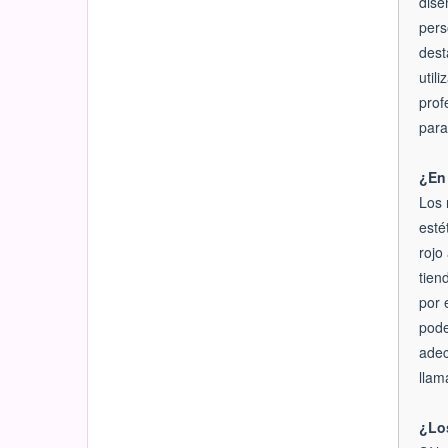
dise
pers
dest
util
prof
para
¿En 
Los 
esté
rojo
tien
por 
pode
adec
llam
¿Los