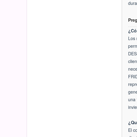
dura
Pre
¿Cóm
Los 
perm
DES
clie
nece
FRID
repr
gene
una 
invi
¿Qué
El c