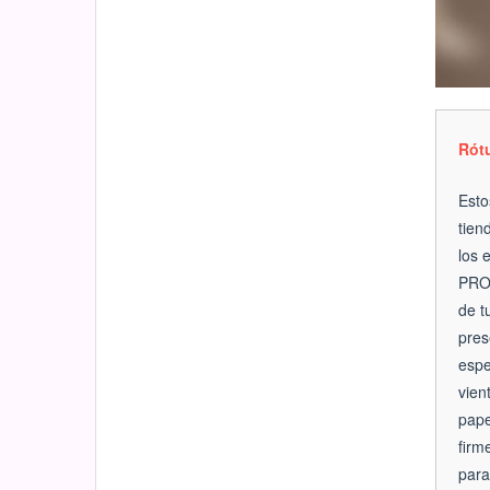
Rótu
Esto
tien
los
PROM
de t
pres
espe
vien
pape
firm
para