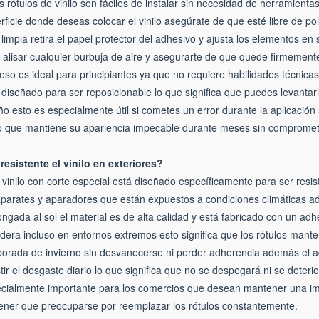
os rótulos de vinilo son fáciles de instalar sin necesidad de herramient
rficie donde deseas colocar el vinilo asegúrate de que esté libre de p
 limpia retira el papel protector del adhesivo y ajusta los elementos en
 alisar cualquier burbuja de aire y asegurarte de que quede firmement
eso es ideal para principiantes ya que no requiere habilidades técnica
 diseñado para ser reposicionable lo que significa que puedes levantarlo
ño esto es especialmente útil si cometes un error durante la aplicación
lo que mantiene su apariencia impecable durante meses sin compromete
resistente el vinilo en exteriores?
l vinilo con corte especial está diseñado específicamente para ser resis
parates y aparadores que están expuestos a condiciones climáticas adv
ongada al sol el material es de alta calidad y está fabricado con un ad
dera incluso en entornos extremos esto significa que los rótulos mante
orada de invierno sin desvanecerse ni perder adherencia además el adh
stir el desgaste diario lo que significa que no se despegará ni se deterio
cialmente importante para los comercios que desean mantener una imag
tener que preocuparse por reemplazar los rótulos constantemente.