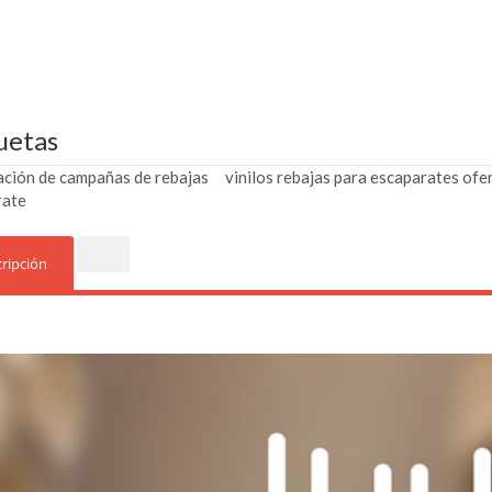
uetas
ación de campañas de rebajas
vinilos rebajas para escaparates ofe
rate
ripción