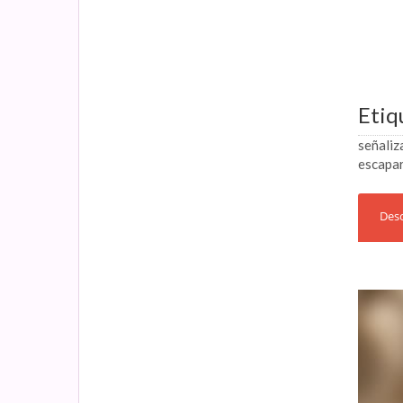
Etiq
señaliz
escapa
Desc